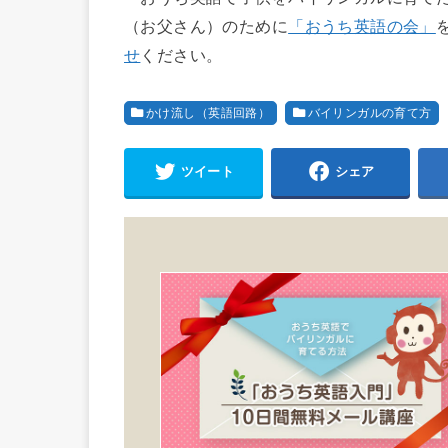
（お父さん）のために
「おうち英語の会」
せ
ください。
かけ流し（英語回路）
バイリンガルの育て方
ツイート
シェア