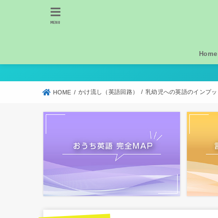
MENU
Home
かけ流し（英語回路）
乳幼児への英語のインプッ
HOME