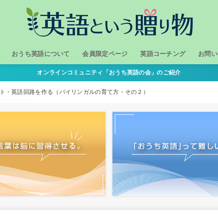
おうち英語について
会員限定ページ
英語コーチング
お問い
オンラインコミュニティ「おうち英語の会」のご紹介
１．我が家のおうち英語
２．どうして「おうち英語」？
３．おうち英語の進め方
おうち英語の体験談
おうち英語勉強会
ト・英語回路を作る（バイリンガルの育て方・その２）