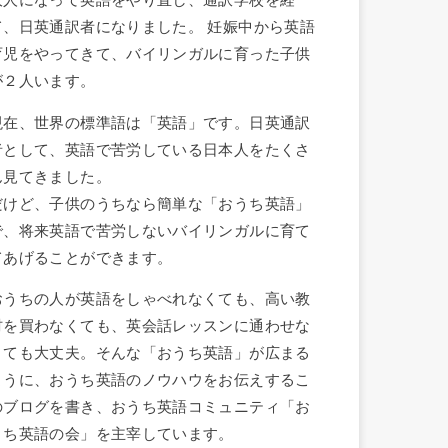
大人になって英語をやり直し、通訳学校を経
て、日英通訳者になりました。 妊娠中から英語
育児をやってきて、バイリンガルに育った子供
が２人います。
現在、世界の標準語は「英語」です。日英通訳
者として、英語で苦労している日本人をたくさ
ん見てきました。
だけど、子供のうちなら簡単な「おうち英語」
で、将来英語で苦労しないバイリンガルに育て
てあげることができます。
おうちの人が英語をしゃべれなくても、高い教
材を買わなくても、英会話レッスンに通わせな
くても大丈夫。そんな「おうち英語」が広まる
ように、おうち英語のノウハウをお伝えするこ
のブログを書き、おうち英語コミュニティ「お
うち英語の会」を主宰しています。