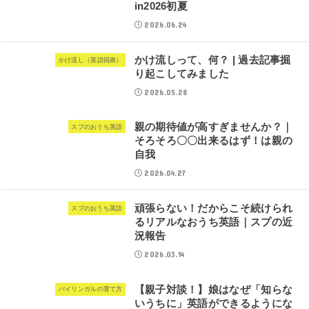
in2026初夏
2026.06.24
かけ流しって、何？ | 過去記事掘
かけ流し（英語回路）
り起こしてみました
2026.05.28
親の期待値が高すぎませんか？｜
スプのおうち英語
そろそろ〇〇出来るはず！は親の
自我
2026.04.27
頑張らない！だからこそ続けられ
スプのおうち英語
るリアルなおうち英語｜スプの近
況報告
2026.03.14
【親子対談！】娘はなぜ「知らな
バイリンガルの育て方
いうちに」英語ができるようにな