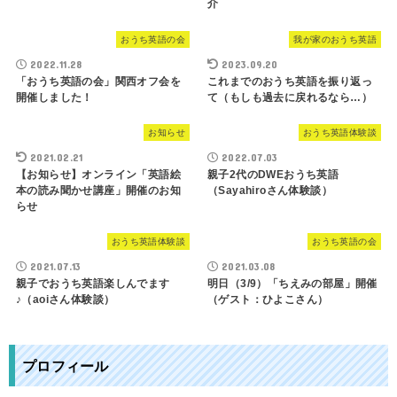
介
おうち英語の会
我が家のおうち英語
2022.11.28
2023.09.20
「おうち英語の会」関西オフ会を
これまでのおうち英語を振り返っ
開催しました！
て（もしも過去に戻れるなら…）
お知らせ
おうち英語体験談
2021.02.21
2022.07.03
【お知らせ】オンライン「英語絵
親子2代のDWEおうち英語
本の読み聞かせ講座」開催のお知
（Sayahiroさん体験談）
らせ
おうち英語体験談
おうち英語の会
2021.07.13
2021.03.08
親子でおうち英語楽しんでます
明日（3/9）「ちえみの部屋」開催
♪（aoiさん体験談）
（ゲスト：ひよこさん）
プロフィール