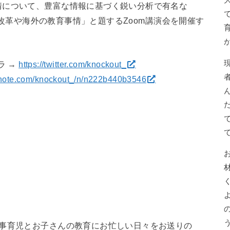
情について、豊富な情報に基づく鋭い分析で有名な
革や海外の教育事情」と題するZoom講演会を開催す
チラ →
https://twitter.com/knockout_
//note.com/knockout_/n/n222b440b3546
家事育児とお子さんの教育にお忙しい日々をお送りの