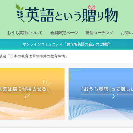
おうち英語について
会員限定ページ
英語コーチング
お問い
オンラインコミュニティ「おうち英語の会」のご紹介
１．我が家のおうち英語
２．どうして「おうち英語」？
３．おうち英語の進め方
おうち英語の体験談
おうち英語勉強会
ン講演会「日本の教育改革や海外の教育事情」