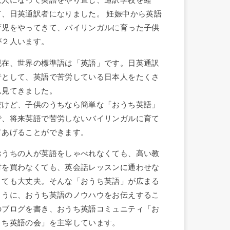
大人になって英語をやり直し、通訳学校を経
て、日英通訳者になりました。 妊娠中から英語
育児をやってきて、バイリンガルに育った子供
が２人います。
現在、世界の標準語は「英語」です。日英通訳
者として、英語で苦労している日本人をたくさ
ん見てきました。
だけど、子供のうちなら簡単な「おうち英語」
で、将来英語で苦労しないバイリンガルに育て
てあげることができます。
おうちの人が英語をしゃべれなくても、高い教
材を買わなくても、英会話レッスンに通わせな
くても大丈夫。そんな「おうち英語」が広まる
ように、おうち英語のノウハウをお伝えするこ
のブログを書き、おうち英語コミュニティ「お
うち英語の会」を主宰しています。