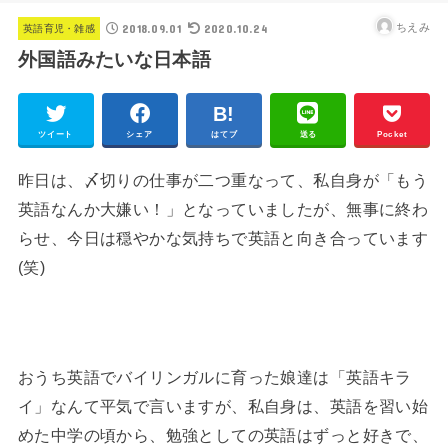
2018.09.01
2020.10.24
ちえみ
英語育児・雑感
外国語みたいな日本語
ツイート
シェア
はてブ
送る
Pocket
昨日は、〆切りの仕事が二つ重なって、私自身が「もう
英語なんか大嫌い！」となっていましたが、無事に終わ
らせ、今日は穏やかな気持ちで英語と向き合っています
(笑)
◆
おうち英語でバイリンガルに育った娘達は「英語キラ
イ」なんて平気で言いますが、私自身は、英語を習い始
めた中学の頃から、勉強としての英語はずっと好きで、