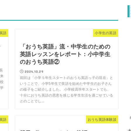
英語
小学生の英語
合
「おうち英語」流・中学生のための
英語レッスンをレポート：小中学生
のおうち英語②
長
2024.10.29
来
前回は「小学５年生スタートのおうち英語っ子の現在」と
校
いうことで、小学5年生で英語を始めた中学生のお子さん
学
の様子をご紹介しました。 小学校高学年スタートでも、
十分におうち英語の恩恵を感じる学生生活を過ごせている
とのことでし...
英語
おうち英語体験談