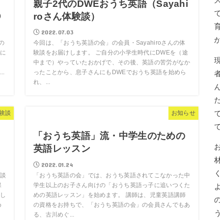
っ
親子2代のDWEおうち英語（Sayahi
①
roさん体験談）
2022.07.03
の
今回は、「おうち英語の会」の会員・Sayahiroさんの体
に
験談をお届けします。 ご自分の小学生時代にDWEを（途
中まで）やっていたおかげで、その後、英語の苦労がなか
.
ったことから、息子さんにもDWEでおうち英語を始めら
れ、...
験談
お知らせ
「おうち英語」流・中学生のための
英語レッスン
2022.01.24
談
「おうち英語の会」では、おうち英語されてこなかった中
保
学生以上のお子さん向けの「おうち英語っ子に追いつくた
し
めの英語レッスン」を始めます。 講師は、児童英語講師
め
の資格をお持ちで、「おうち英語の会」の会員さんでもあ
る、古川めぐ...