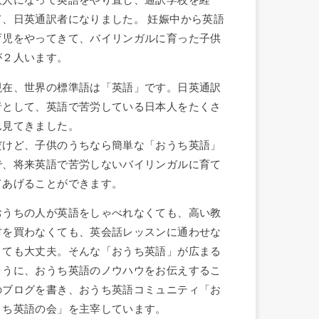
大人になって英語をやり直し、通訳学校を経
て、日英通訳者になりました。 妊娠中から英語
育児をやってきて、バイリンガルに育った子供
が２人います。
現在、世界の標準語は「英語」です。日英通訳
者として、英語で苦労している日本人をたくさ
ん見てきました。
だけど、子供のうちなら簡単な「おうち英語」
で、将来英語で苦労しないバイリンガルに育て
てあげることができます。
おうちの人が英語をしゃべれなくても、高い教
材を買わなくても、英会話レッスンに通わせな
くても大丈夫。そんな「おうち英語」が広まる
ように、おうち英語のノウハウをお伝えするこ
のブログを書き、おうち英語コミュニティ「お
うち英語の会」を主宰しています。