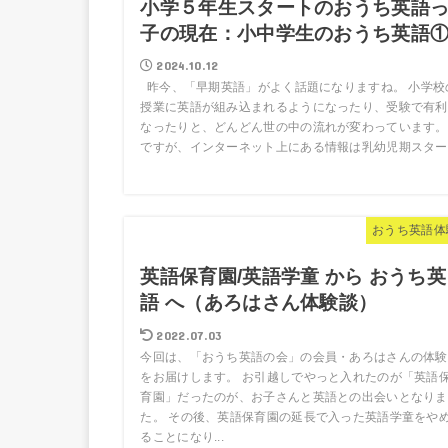
小学５年生スタートのおうち英語
子の現在：小中学生のおうち英語
2024.10.12
昨今、「早期英語」がよく話題になりますね。 小学校
授業に英語が組み込まれるようになったり、受験で有利
なったりと、どんどん世の中の流れが変わっています。
ですが、インターネット上にある情報は乳幼児期スター..
おうち英語体
英語保育園/英語学童 から おうち英
語 へ（あろはさん体験談）
2022.07.03
今回は、「おうち英語の会」の会員・あろはさんの体験
をお届けします。 お引越しでやっと入れたのが「英語
育園」だったのが、お子さんと英語との出会いとなりま
た。 その後、英語保育園の延長で入った英語学童をや
ることになり...