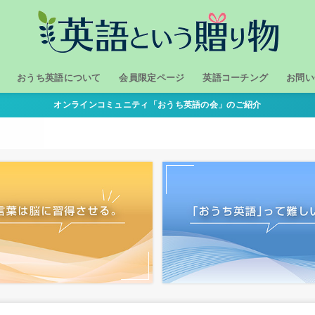
おうち英語について
会員限定ページ
英語コーチング
お問い
オンラインコミュニティ「おうち英語の会」のご紹介
１．我が家のおうち英語
２．どうして「おうち英語」？
３．おうち英語の進め方
おうち英語の体験談
おうち英語勉強会