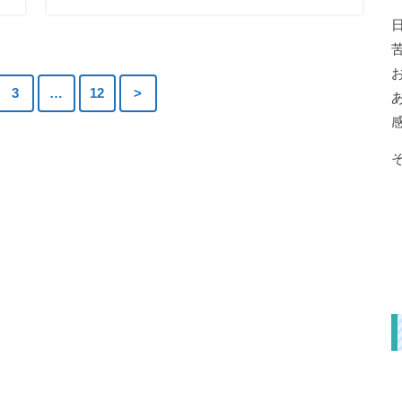
3
…
12
>