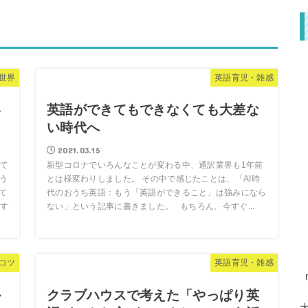
世界
英語育児・雑感
い
英語ができてもできなくても大差な
い時代へ
2021.03.15
て
新型コロナでいろんなことが変わる中、通訳業界も1年前
う
とは様変わりしました。 その中で感じたことは、「AI時
て
代のおうち英語：もう「英語ができること」は強みになら
す
ない」という記事に書きました。 もちろん、今すぐ...
コツ
英語育児・雑感
か
クラブハウスで考えた「やっぱり英