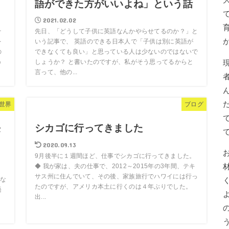
語ができた方がいいよね」という話
2021.02.02
そ
先日、「どうして子供に英語なんかやらせてるのか？」と
を
いう記事で、 英語のできる日本人で「子供は別に英語が
の
できなくても良い」と思っている人は少ないのではないで
う
しょうか？ と書いたのですが、私がそう思ってるからと
言って、他の...
世界
ブログ
長
シカゴに行ってきました
2020.09.13
9月後半に１週間ほど、仕事でシカゴに行ってきました。
◆ 我が家は、夫の仕事で、2012～2015年の3年間、テキ
サス州に住んでいて、その後、家族旅行でハワイには行っ
な
たのですが、アメリカ本土に行くのは４年ぶりでした。
語
出...