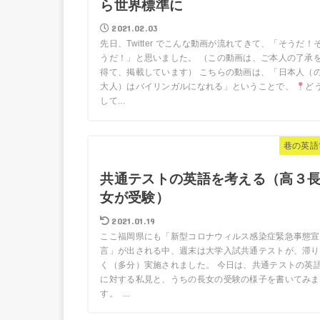
ら世界標準に
2021.02.03
先日、Twitter でこんな動画が流れてきて、「そうだ！
うだ！」と思いました。 （この動画は、ご本人の了承
得て、掲載しています） こちらの動画は、「日本人（
大人）はバイリンガルになれる」ということで、
ど
して...
巷の英語
共通テストの英語を考える（高３
女が受験）
2021.01.19
ここ福岡県にも「新型コロナウィルス感染症緊急事態宣
言」が出される中、週末は大学入試共通テストが、滞り
く（多分）実施されました。 今日は、共通テストの英
に対する私見と、うちの長女の受験の様子を書いてみま
す。 ...