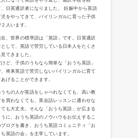
大人になって英語をやり直し、通訳学校を経
て、日英通訳者になりました。 妊娠中から英語
育児をやってきて、バイリンガルに育った子供
が２人います。
現在、世界の標準語は「英語」です。日英通訳
者として、英語で苦労している日本人をたくさ
ん見てきました。
だけど、子供のうちなら簡単な「おうち英語」
で、将来英語で苦労しないバイリンガルに育て
てあげることができます。
おうちの人が英語をしゃべれなくても、高い教
材を買わなくても、英会話レッスンに通わせな
くても大丈夫。そんな「おうち英語」が広まる
ように、おうち英語のノウハウをお伝えするこ
のブログを書き、おうち英語コミュニティ「お
うち英語の会」を主宰しています。