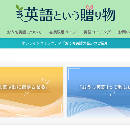
おうち英語について
会員限定ページ
英語コーチング
お問い
オンラインコミュニティ「おうち英語の会」のご紹介
１．我が家のおうち英語
２．どうして「おうち英語」？
３．おうち英語の進め方
おうち英語の体験談
おうち英語勉強会