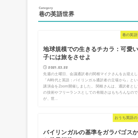
巷の英語世界
巷の英語
地球規模での生きるチカラ：可愛
子には旅をさせよ
2021.03.22
先週の土曜日、会議通訳者の関根マイクさんをお迎えし
「AI時代と英語：バイリンガル通訳者の立場から」とい
講演会をZoom開催しました。 関根さんは、通訳者とし
の技術やフリーランスとしての有能さはもちろんなので
が、世...
おうち英語の
バイリンガルの基準をガラパゴス