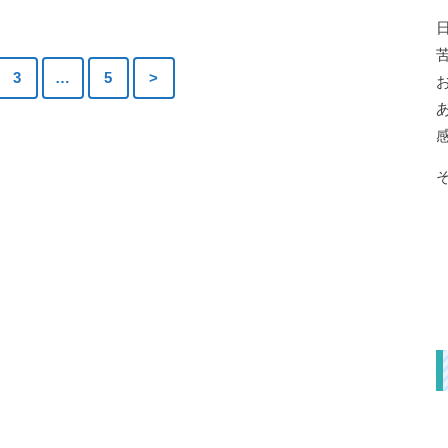
3
…
5
>