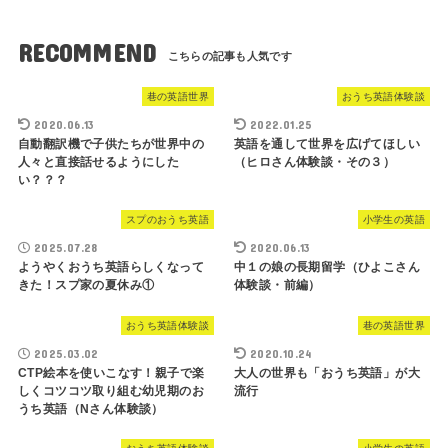
RECOMMEND
巷の英語世界
おうち英語体験談
2020.06.13
2022.01.25
自動翻訳機で子供たちが世界中の
英語を通して世界を広げてほしい
人々と直接話せるようにした
（ヒロさん体験談・その３）
い？？？
スプのおうち英語
小学生の英語
2025.07.28
2020.06.13
ようやくおうち英語らしくなって
中１の娘の長期留学（ひよこさん
きた！スプ家の夏休み①
体験談・前編）
おうち英語体験談
巷の英語世界
2025.03.02
2020.10.24
CTP絵本を使いこなす！親子で楽
大人の世界も「おうち英語」が大
しくコツコツ取り組む幼児期のお
流行
うち英語（Nさん体験談）