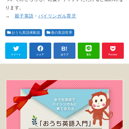
ります。
→
親子英語
・
バイリンガル育児
おうち英語体験談
巷の英語世界
ツイート
シェア
はてブ
送る
Pocket